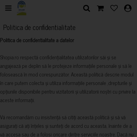
Politica de confidentialitate
Politica de confidentialitate a datelor
Shopia.ro respectă confidențialitatea utilizatorilor săi și se
angajează pe deplin să le protejeze informațiile personale și să le
folosească în mod corespunzător. Această politică descrie modul
în care putem colecta și utiliza informațiile personale ,drepturile și
opțiunile disponibile pentru vizitatorii și utilizatorii noștri cu privire la
aceste informații.
Vă recomandăm cu insistență să citiți această politică și să vă
asigurați că ați înțeles și sunteți de acord cu aceasta, înainte de a
vă accesa sau de a folosi oricare dintre serviciile noastre. Dacă nu