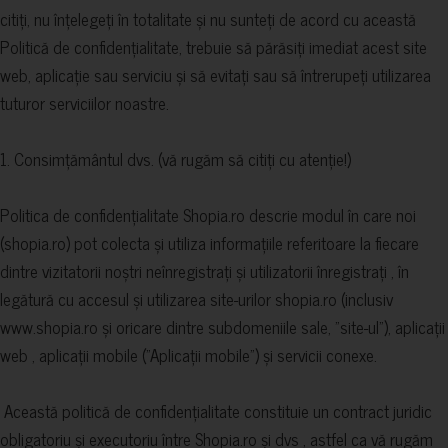
citiți, nu înțelegeți în totalitate și nu sunteți de acord cu această
Politică de confidențialitate, trebuie să părăsiți imediat acest site
web, aplicație sau serviciu și să evitați sau să întrerupeți utilizarea
tuturor serviciilor noastre.
1. Consimțământul dvs. (vă rugăm să citiți cu atenție!)
Politica de confidențialitate Shopia.ro descrie modul în care noi
(shopia.ro) pot colecta și utiliza informațiile referitoare la fiecare
dintre vizitatorii noștri neînregistrați și utilizatorii înregistrați , în
legătură cu accesul și utilizarea site-urilor shopia.ro (inclusiv
www.shopia.ro și oricare dintre subdomeniile sale, "site-ul"), aplicații
web , aplicații mobile ("Aplicații mobile") și servicii conexe.
Această politică de confidențialitate constituie un contract juridic
obligatoriu și executoriu între Shopia.ro și dvs , astfel ca vă rugăm