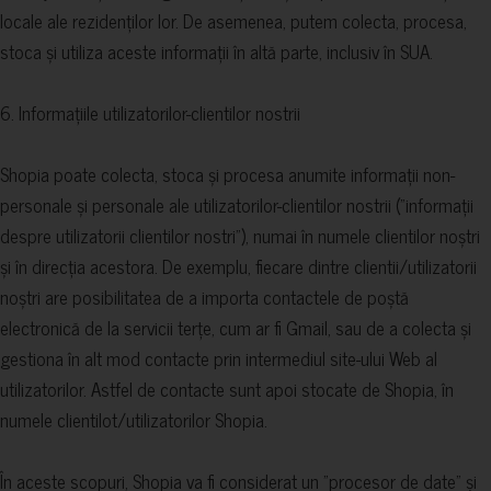
locale ale rezidenților lor. De asemenea, putem colecta, procesa,
stoca și utiliza aceste informații în altă parte, inclusiv în SUA.
6. Informațiile utilizatorilor-clientilor nostrii
Shopia poate colecta, stoca și procesa anumite informații non-
personale și personale ale utilizatorilor-clientilor nostrii ("informații
despre utilizatorii clientilor nostri"), numai în numele clientilor noștri
și în direcția acestora. De exemplu, fiecare dintre clientii/utilizatorii
noștri are posibilitatea de a importa contactele de poștă
electronică de la servicii terțe, cum ar fi Gmail, sau de a colecta și
gestiona în alt mod contacte prin intermediul site-ului Web al
utilizatorilor. Astfel de contacte sunt apoi stocate de Shopia, în
numele clientilot/utilizatorilor Shopia.
În aceste scopuri, Shopia va fi considerat un "procesor de date" și