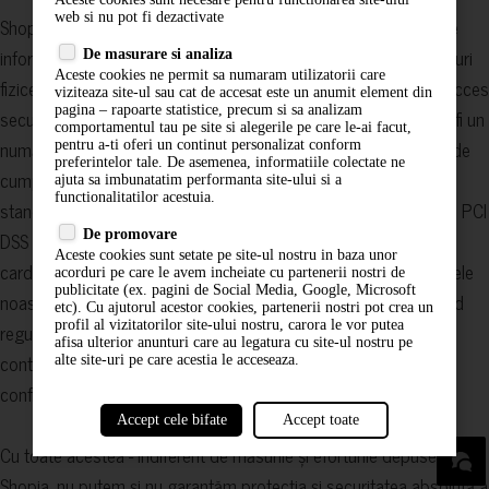
web si nu pot fi dezactivate
Shopia a implementat măsuri de securitate menite să protejeze
informațiile personale pe care le împărtășiți cu noi, inclusiv măsuri
De masurare si analiza
Aceste cookies ne permit sa numaram utilizatorii care
fizice, electronice și procedurale. Printre altele, oferim HTTPS acces
viziteaza site-ul sau cat de accesat este un anumit element din
pagina – rapoarte statistice, precum si sa analizam
securizat; transmiterea de informații de plată sensibile (cum ar fi un
comportamentul tau pe site si alegerile pe care le-ai facut,
număr de card de credit) prin intermediul formularelor noastre de
pentru a-ti oferi un continut personalizat conform
preferintelor tale. De asemenea, informatiile colectate ne
cumpărare desemnate este protejată de o conexiune criptată
ajuta sa imbunatatim performanta site-ului si a
functionalitatilor acestuia.
standard SSL / TLS; și ne menținem în mod regulat o certificare PCI
De promovare
DSS (standardul de securitate a datelor din industria acceptarii
Aceste cookies sunt setate pe site-ul nostru in baza unor
cardurilor la plata). De asemenea, monitorizăm periodic sistemele
acorduri pe care le avem incheiate cu partenerii nostri de
publicitate (ex. pagini de Social Media, Google, Microsoft
noastre pentru posibile vulnerabilități și atacuri și căutăm în mod
etc). Cu ajutorul acestor cookies, partenerii nostri pot crea un
profil al vizitatorilor site-ului nostru, carora le vor putea
regulat metode noi și servicii ale terților pentru a îmbunătăți în
afisa ulterior anunturi care au legatura cu site-ul nostru pe
continuare securitatea serviciilor noastre și pentru a proteja
alte site-uri pe care acestia le acceseaza.
confidențialitatea vizitatorilor și a utilizatorilor noștri.
Accept cele bifate
Accept toate
Cu toate acestea - indiferent de măsurile și eforturile depuse de
Shopia, nu putem și nu garantăm protecția și securitatea absolută a