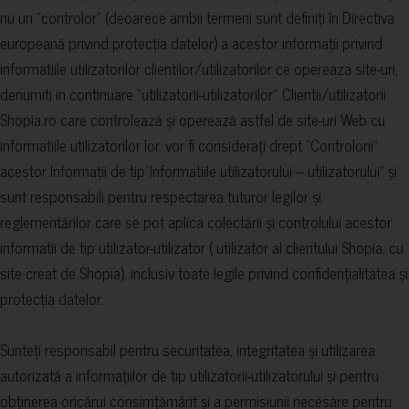
nu un "controlor" (deoarece ambii termeni sunt definiți în Directiva
europeană privind protecția datelor) a acestor informații privind
informatiile utilizatorilor clientilor/utilizatorilor ce opereaza site-uri,
denumiti in continuare “utilizatorii-utilizatorilor”. Clientii/utilizatorii
Shopia.ro care controlează și operează astfel de site-uri Web cu
informatiile utilizatorilor lor, vor fi considerați drept "Controlorii"
acestor Informații de tip”Informatiile utilizatorului – utilizatorului” și
sunt responsabili pentru respectarea tuturor legilor și
reglementărilor care se pot aplica colectării și controlului acestor
informatii de tip utilizator-utilizator ( utilizator al clientului Shopia, cu
site creat de Shopia), inclusiv toate legile privind confidențialitatea și
protecția datelor.
Sunteți responsabil pentru securitatea, integritatea și utilizarea
autorizată a informațiilor de tip utilizatorii-utilizatorului și pentru
obținerea oricărui consimțământ și a permisiunii necesare pentru