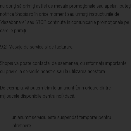
nu doriți să primiți astfel de mesaje promoționale sau apeluri, puteți
notifica Shopia.ro în orice moment sau urmați instrucțiunile de
"dezabonare" sau STOP conținute în comunicările promoționale pe
care le primiți.
9.2. Mesaje de service și de facturare:
Shopia vă poate contacta, de asemenea, cu informații importante
cu privire la serviciile noastre sau la utilizarea acestora.
De exemplu, vă putem trimite un anunț (prin oricare dintre
mijloacele disponibile pentru noi) dacă:
un anumit serviciu este suspendat temporar pentru
întreținere