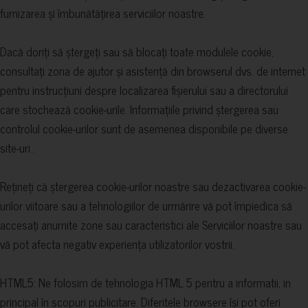
furnizarea și îmbunătățirea serviciilor noastre.
Dacă doriți să ștergeți sau să blocați toate modulele cookie,
consultați zona de ajutor și asistență din browserul dvs. de internet
pentru instrucțiuni despre localizarea fișierului sau a directorului
care stochează cookie-urile. Informațiile privind ștergerea sau
controlul cookie-urilor sunt de asemenea disponibile pe diverse
site-uri .
Rețineți că ștergerea cookie-urilor noastre sau dezactivarea cookie-
urilor viitoare sau a tehnologiilor de urmărire vă pot împiedica să
accesați anumite zone sau caracteristici ale Serviciilor noastre sau
vă pot afecta negativ experiența utilizatorilor vostrii.
HTML5: Ne folosim de tehnologia HTML 5 pentru a informatii, in
principal în scopuri publicitare. Diferitele browsere își pot oferi