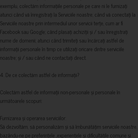
exemplu, colectăm informațiile personale pe care ni le furnizați
atunci când vă înregistrați la Serviciile noastre; când vă conectați la
Serviciile noastre prin intermediul unor servicii terțe, cum ar fi
Facebook sau Google; când plasați achiziții și / sau înregistrați
nume de domenii; atunci când trimiteți sau încărcați astfel de
informații personale în timp ce utilizați oricare dintre serviciile
noastre; și / sau când ne contactați direct.
4. De ce colectăm astfel de informații?
Colectăm astfel de informații non-personale și personale în
următoarele scopuri:
Furnizarea și operarea serviciilor:
Să dezvoltăm, să personalizăm și să îmbunătățim serviciile noastre,
bazându-ne pe preferințele ,experiențele și dificultățile comune și