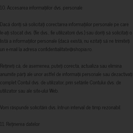
10. Accesarea informațiilor dvs. personale
Dacă doriți să solicitați corectarea informațiilor personale pe care
le-ați stocat dvs. (fie dvs., fie utilizatorii dvs.) sau doriți să solicitați o
listă a informațiilor personale (dacă există, nu ezitați să ne trimiteți
un e-mail la adresa confidentialitate@shopia.ro.
Rețineți că, de asemenea, puteți corecta, actualiza sau elimina
anumite părți ale unor astfel de informații personale sau dezactivați
complet Contul dvs. de utilizator, prin setările Contului dvs. de
utilizator sau ale site-ului Web.
Vom răspunde solicitării dvs. într-un interval de timp rezonabil.
11. Reținerea datelor