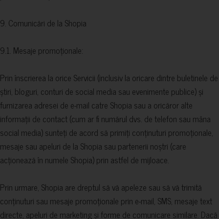
9. Comunicări de la Shopia
9.1. Mesaje promoționale:
Prin înscrierea la orice Servicii (inclusiv la oricare dintre buletinele de
știri, bloguri, conturi de social media sau evenimente publice) și
furnizarea adresei de e-mail catre Shopia sau a oricăror alte
informații de contact (cum ar fi numărul dvs. de telefon sau mâna
social media) sunteți de acord să primiți conținuturi promoționale,
mesaje sau apeluri de la Shopia sau partenerii noștri (care
acționează în numele Shopia) prin astfel de mijloace.
Prin urmare, Shopia are dreptul să vă apeleze sau să vă trimită
conținuturi sau mesaje promoționale prin e-mail, SMS, mesaje text
directe, apeluri de marketing și forme de comunicare similare. Dacă