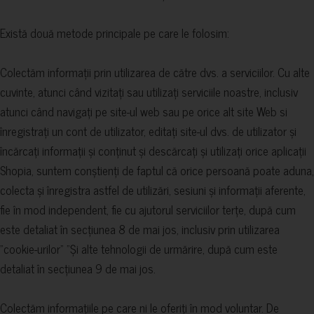
Există două metode principale pe care le folosim:
Colectăm informații prin utilizarea de către dvs. a serviciilor. Cu alte
cuvinte, atunci când vizitați sau utilizați serviciile noastre, inclusiv
atunci când navigați pe site-ul web sau pe orice alt site Web si
înregistrați un cont de utilizator, editați site-ul dvs. de utilizator și
încărcați informații și conținut și descărcați și utilizați orice aplicații
Shopia, suntem conștienți de faptul că orice persoană poate aduna,
colecta și înregistra astfel de utilizări, sesiuni și informații aferente,
fie în mod independent, fie cu ajutorul serviciilor terțe, după cum
este detaliat în secțiunea 8 de mai jos, inclusiv prin utilizarea
"cookie-urilor" "Și alte tehnologii de urmărire, după cum este
detaliat în secțiunea 9 de mai jos.
Colectăm informațiile pe care ni le oferiți în mod voluntar. De