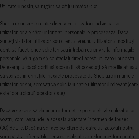
Utilizatorii noștri, vă rugăm să citiți următoarele:
Shopia.ro nu are o relație directă cu utilizatorii individuali ai
utilizatorilor ale căror informații personale le procesează. Dacă
sunteți vizitator, utilizator sau client al vreunui Utilizator al nostruși
doriți să faceți orice solicitări sau întrebări cu privire la informațiile
personale, vă rugăm să contactați direct acești utilizatori ai nostri.
De exemplu, dacă doriți să accesați, să corectați, să modificați sau
să ștergeți informațiile inexacte procesate de Shopia.ro în numele
utilizatorilor săi, adresați-vă solicitării către utilizatorul relevant (care
este "controlorul" acestor date).
Dacă vi se cere să eliminăm informațiile personale ale utilizatorilor
vostrii, vom răspunde la această solicitare în termen de treizeci
(30) de zile. Dacă nu se face solicitare de catre utilizatorul nostru,
vom păstra informațiile personale ale utilizatorilor acestora pentru