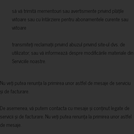
să vă trimită mementouri sau avertismente privind plățile
viitoare sau cu întârziere pentru abonamentele curente sau
viitoare
transmiteți reclamații privind abuzul privind site-ul dvs. de
utilizator; sau vă informează despre modificările materiale din
Serviciile noastre.
Nu veți putea renunța la primirea unor astfel de mesaje de serviciu
și de facturare.
De asemenea, vă putem contacta cu mesaje și conținut legate de
servicii și de facturare. Nu veți putea renunța la primirea unor astfel
de mesaje.