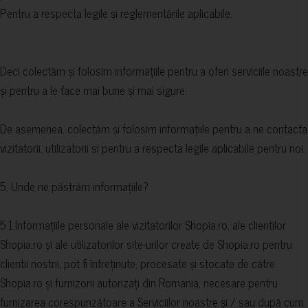
Pentru a respecta legile și reglementările aplicabile.
Deci colectăm și folosim informațiile pentru a oferi serviciile noastre
și pentru a le face mai bune și mai sigure.
De asemenea, colectăm și folosim informațiile pentru a ne contacta
vizitatorii, utilizatorii si pentru a respecta legile aplicabile pentru noi.
5. Unde ne păstrăm informațiile?
5.1.Informațiile personale ale vizitatorilor Shopia.ro, ale clientilor
Shopia.ro și ale utilizatorilor site-urilor create de Shopia.ro pentru
clientii nostrii, pot fi întreținute, procesate și stocate de către
Shopia.ro și furnizorii autorizați din Romania, necesare pentru
furnizarea corespunzătoare a Serviciilor noastre și / sau după cum