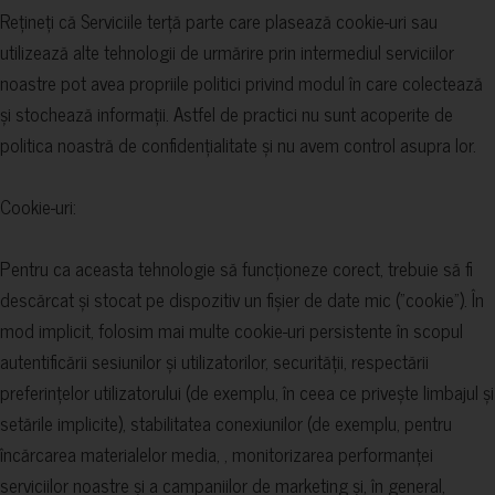
Rețineți că Serviciile terță parte care plasează cookie-uri sau
utilizează alte tehnologii de urmărire prin intermediul serviciilor
noastre pot avea propriile politici privind modul în care colectează
și stochează informații. Astfel de practici nu sunt acoperite de
politica noastră de confidențialitate și nu avem control asupra lor.
Cookie-uri:
Pentru ca aceasta tehnologie să funcționeze corect, trebuie să fi
descărcat și stocat pe dispozitiv un fișier de date mic ("cookie"). În
mod implicit, folosim mai multe cookie-uri persistente în scopul
autentificării sesiunilor și utilizatorilor, securității, respectării
preferințelor utilizatorului (de exemplu, în ceea ce privește limbajul și
setările implicite), stabilitatea conexiunilor (de exemplu, pentru
încărcarea materialelor media, , monitorizarea performanței
serviciilor noastre și a campaniilor de marketing și, în general,