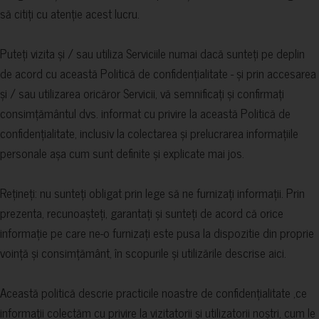
să citiți cu atenție acest lucru.
Puteți vizita și / sau utiliza Serviciile numai dacă sunteți pe deplin
de acord cu această Politică de confidențialitate - și prin accesarea
și / sau utilizarea oricăror Servicii, vă semnificați și confirmați
consimțământul dvs. informat cu privire la această Politică de
confidențialitate, inclusiv la colectarea și prelucrarea informațiile
personale așa cum sunt definite și explicate mai jos.
Rețineți: nu sunteți obligat prin lege să ne furnizați informații. Prin
prezenta, recunoașteți, garantați și sunteți de acord că orice
informație pe care ne-o furnizați este pusa la dispozitie din proprie
voință și consimțământ, în scopurile și utilizările descrise aici.
Această politică descrie practicile noastre de confidențialitate ,ce
informații colectăm cu privire la vizitatorii și utilizatorii noștri, cum le