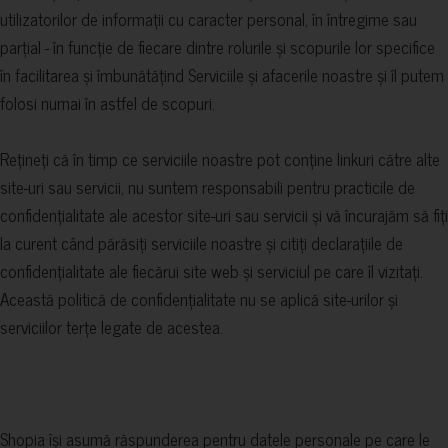
utilizatorilor de informații cu caracter personal, în întregime sau
parțial - în funcție de fiecare dintre rolurile și scopurile lor specifice
în facilitarea și îmbunătățind Serviciile și afacerile noastre și îl putem
folosi numai în astfel de scopuri.
Rețineți că în timp ce serviciile noastre pot conține linkuri către alte
site-uri sau servicii, nu suntem responsabili pentru practicile de
confidențialitate ale acestor site-uri sau servicii și vă încurajăm să fiți
la curent când părăsiți serviciile noastre și citiți declarațiile de
confidențialitate ale fiecărui site web și serviciul pe care îl vizitați.
Această politică de confidențialitate nu se aplică site-urilor și
serviciilor terțe legate de acestea.
Shopia își asumă răspunderea pentru datele personale pe care le