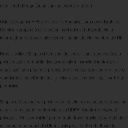
este cerut de lege (după cum se explică mai jos).
Ovidiu Dragomir PFA. are sediul în Romania, tara considerate de
Comisia Europeană că oferă un nivel adecvat de protecție a
informațiilor personale ale rezidenților din statele membre ale UE.
Firmele afiliate Shopia și furnizorii de servicii care stochează sau
prelucrează informațiile dvs. personale în numele Shopia.ro, se
angajează să o păstreze protejată și securizată, în conformitate cu
standardele pietei/industriei și chiar daca cerintele legal ear fi mai
permisive.
Shopia.ro răspunde de prelucrarea datelor cu caracter personal pe
care le primește, în conformitate cu GDPR .Shopia.ro respectă
principiile "Privacy Shield" pentru toate transferurile viitoare de date
cu caracter personal din UE, inclusiv prevederile referitoare la