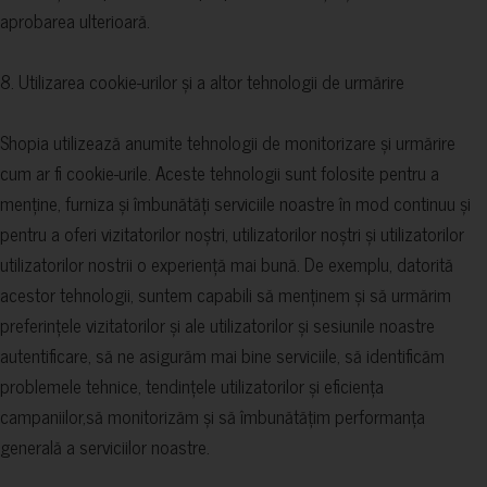
aprobarea ulterioară.
8. Utilizarea cookie-urilor și a altor tehnologii de urmărire
Shopia utilizează anumite tehnologii de monitorizare și urmărire
cum ar fi cookie-urile. Aceste tehnologii sunt folosite pentru a
menține, furniza și îmbunătăți serviciile noastre în mod continuu și
pentru a oferi vizitatorilor noștri, utilizatorilor noștri și utilizatorilor
utilizatorilor nostrii o experiență mai bună. De exemplu, datorită
acestor tehnologii, suntem capabili să menținem și să urmărim
preferințele vizitatorilor și ale utilizatorilor și sesiunile noastre
autentificare, să ne asigurăm mai bine serviciile, să identificăm
problemele tehnice, tendințele utilizatorilor și eficiența
campaniilor,să monitorizăm și să îmbunătățim performanța
generală a serviciilor noastre.