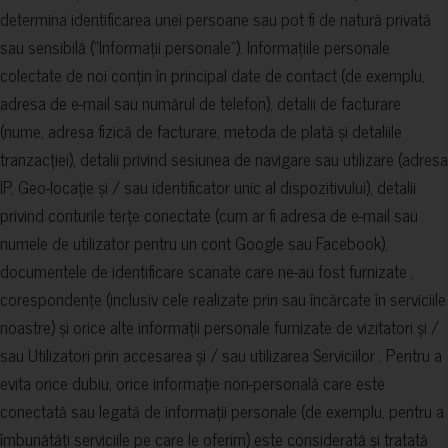
determina identificarea unei persoane sau pot fi de natură privată
sau sensibilă ("Informații personale"). Informațiile personale
colectate de noi conțin în principal date de contact (de exemplu,
adresa de e-mail sau numărul de telefon), detalii de facturare
(nume, adresa fizică de facturare, metoda de plată și detaliile
tranzacției), detalii privind sesiunea de navigare sau utilizare (adresa
IP, Geo-locație și / sau identificator unic al dispozitivului), detalii
privind conturile terțe conectate (cum ar fi adresa de e-mail sau
numele de utilizator pentru un cont Google sau Facebook),
documentele de identificare scanate care ne-au fost furnizate ,
corespondențe (inclusiv cele realizate prin sau încărcate în serviciile
noastre) și orice alte informații personale furnizate de vizitatori și /
sau Utilizatori prin accesarea și / sau utilizarea Serviciilor . Pentru a
evita orice dubiu, orice informație non-personală care este
conectată sau legată de informații personale (de exemplu, pentru a
îmbunătăți serviciile pe care le oferim) este considerată și tratată