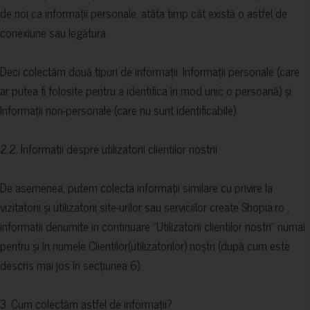
de noi ca informații personale, atâta timp cât există o astfel de
conexiune sau legătura .
Deci colectăm două tipuri de informații: Informații personale (care
ar putea fi folosite pentru a identifica în mod unic o persoană) și
Informații non-personale (care nu sunt identificabile).
2.2. Informatii despre utilizatorii clientilor nostrii
De asemenea, putem colecta informații similare cu privire la
vizitatorii și utilizatorii site-urilor sau serviciilor create Shopia.ro ,
informatii denumite in continuare “Utilizatorii clientilor nostri” numai
pentru și în numele Clientilor(utilizatorilor) noștri (după cum este
descris mai jos în secțiunea 6).
3. Cum colectăm astfel de informații?