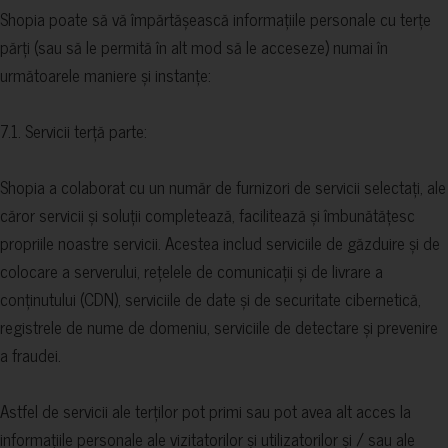
Shopia poate să vă împărtășească informațiile personale cu terțe
părți (sau să le permită în alt mod să le acceseze) numai în
următoarele maniere și instanțe:
7.1. Servicii terță parte:
Shopia a colaborat cu un număr de furnizori de servicii selectați, ale
căror servicii și soluții completează, facilitează și îmbunătățesc
propriile noastre servicii. Acestea includ serviciile de găzduire și de
colocare a serverului, rețelele de comunicații și de livrare a
conținutului (CDN), serviciile de date și de securitate cibernetică,
registrele de nume de domeniu, serviciile de detectare și prevenire
a fraudei.
Astfel de servicii ale terților pot primi sau pot avea alt acces la
informațiile personale ale vizitatorilor și utilizatorilor și / sau ale