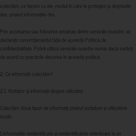
colectăm, ce facem cu ele, modul în care le protejăm și drepturile
dvs. privind informațiile dvs.
Prin accesarea sau folosirea oricăruia dintre serviciile noastre, vă
declarați consimțământul față de această Politică de
confidențialitate. Puteți utiliza serviciile noastre numai dacă sunteți
de acord cu practicile descrise în această politică.
2. Ce informații colectăm?
2.1. Vizitator și informații despre utilizator
Colectăm două tipuri de informații privind vizitatorii și utilizatorii
noștri:
1.Informațiile neidentificate și neidentificabile referitoare la un