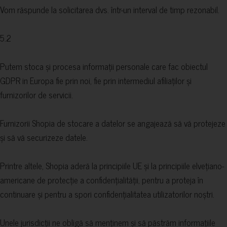
Vom răspunde la solicitarea dvs. într-un interval de timp rezonabil.
5.2
Putem stoca și procesa informații personale care fac obiectul
GDPR in Europa fie prin noi, fie prin intermediul afiliaților și
furnizorilor de servicii.
Furnizorii Shopia de stocare a datelor se angajează să vă protejeze
și să vă securizeze datele.
Printre altele, Shopia aderă la principiile UE și la principiile elvețiano-
americane de protecție a confidențialității, pentru a proteja în
continuare și pentru a spori confidențialitatea utilizatorilor noștri.
Unele jurisdicții ne obligă să menținem și să păstrăm informațiile