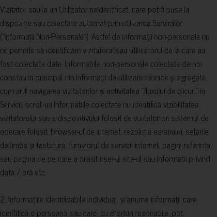
Vizitator sau la un Utilizator neidentificat, care pot fi puse la
dispoziție sau colectate automat prin utilizarea Serviciilor
("Informații Non-Personale"). Astfel de informații non-personale nu
ne permite să identificăm vizitatorul sau utilizatorul de la care au
fost colectate date. Informațiile non-personale colectate de noi
constau în principal din informații de utilizare tehnice și agregate,
cum ar fi navigarea vizitatorilor și activitatea "fluxului de clicuri" în
Servicii, scroll-uri.Informatiile colectate nu identifică vizibilitatea
vizitatorului sau a dispozitivului folosit de vizitator ori sistemul de
operare folosit, browser-ul de internet, rezoluția ecranului, setările
de limbă și tastatură, furnizorul de servicii internet, pagini referinta
sau pagina de pe care a prasit user-ul site-ul sau informatii privind
dată / oră etc.
2. Informațiile identificabile individual, și anume informații care
identifică o persoană sau care, cu eforturi rezonabile, pot