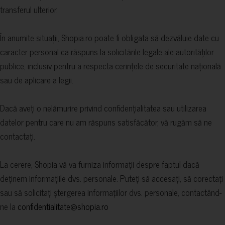
transferul ulterior.
În anumite situații, Shopia.ro poate fi obligata să dezvăluie date cu
caracter personal ca răspuns la solicitările legale ale autorităților
publice, inclusiv pentru a respecta cerințele de securitate națională
sau de aplicare a legii.
Dacă aveți o nelămurire privind confidențialitatea sau utilizarea
datelor pentru care nu am răspuns satisfăcător, vă rugăm să ne
contactați.
La cerere, Shopia vă va furniza informații despre faptul dacă
deținem informațiile dvs. personale. Puteți să accesați, să corectați
sau să solicitați ștergerea informațiilor dvs. personale, contactând-
ne la
confidentialitate@shopia.ro