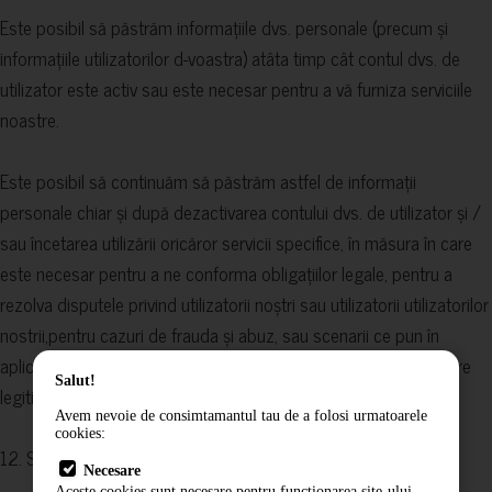
Este posibil să păstrăm informațiile dvs. personale (precum și
informațiile utilizatorilor d-voastra) atâta timp cât contul dvs. de
utilizator este activ sau este necesar pentru a vă furniza serviciile
noastre.
Este posibil să continuăm să păstrăm astfel de informații
personale chiar și după dezactivarea contului dvs. de utilizator și /
sau încetarea utilizării oricăror servicii specifice, în măsura în care
este necesar pentru a ne conforma obligațiilor legale, pentru a
rezolva disputele privind utilizatorii noștri sau utilizatorii utilizatorilor
nostrii,pentru cazuri de frauda și abuz, sau scenarii ce pun în
aplicare acordurile noastre și / sau protejează interesele noastre
Salut!
legitime.
Avem nevoie de consimtamantul tau de a folosi urmatoarele
cookies:
12. Securitate
Necesare
Aceste cookies sunt necesare pentru functionarea site-ului