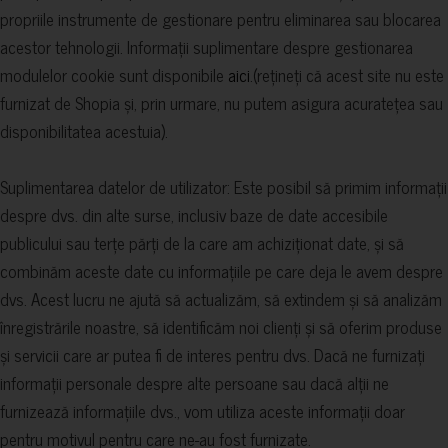
propriile instrumente de gestionare pentru eliminarea sau blocarea
acestor tehnologii. Informații suplimentare despre gestionarea
modulelor cookie sunt disponibile
aici
.(rețineți că acest site nu este
furnizat de Shopia și, prin urmare, nu putem asigura acuratețea sau
disponibilitatea acestuia).
Suplimentarea datelor de utilizator: Este posibil să primim informații
despre dvs. din alte surse, inclusiv baze de date accesibile
publicului sau terțe părți de la care am achiziționat date, și să
combinăm aceste date cu informațiile pe care deja le avem despre
dvs. Acest lucru ne ajută să actualizăm, să extindem și să analizăm
înregistrările noastre, să identificăm noi clienți și să oferim produse
și servicii care ar putea fi de interes pentru dvs. Dacă ne furnizați
informații personale despre alte persoane sau dacă alții ne
furnizează informațiile dvs., vom utiliza aceste informații doar
pentru motivul pentru care ne-au fost furnizate.