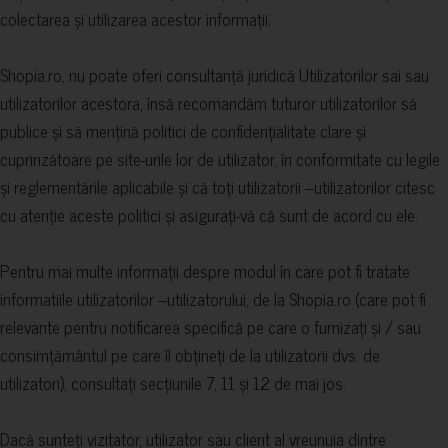
colectarea și utilizarea acestor informații.
Shopia.ro, nu poate oferi consultanță juridică Utilizatorilor sai sau
utilizatorilor acestora, însă recomandăm tuturor utilizatorilor să
publice și să mențină politici de confidențialitate clare și
cuprinzătoare pe site-urile lor de utilizator, în conformitate cu legile
și reglementările aplicabile și că toți utilizatorii –utilizatorilor citesc
cu atenție aceste politici și asigurați-vă că sunt de acord cu ele.
Pentru mai multe informații despre modul în care pot fi tratate
informatiile utilizatorilor –utilizatorului, de la Shopia.ro (care pot fi
relevante pentru notificarea specifică pe care o furnizați și / sau
consimțământul pe care îl obțineți de la utilizatorii dvs. de
utilizatori), consultați secțiunile 7, 11 și 12 de mai jos.
Dacă sunteți vizitator, utilizator sau client al vreunuia dintre