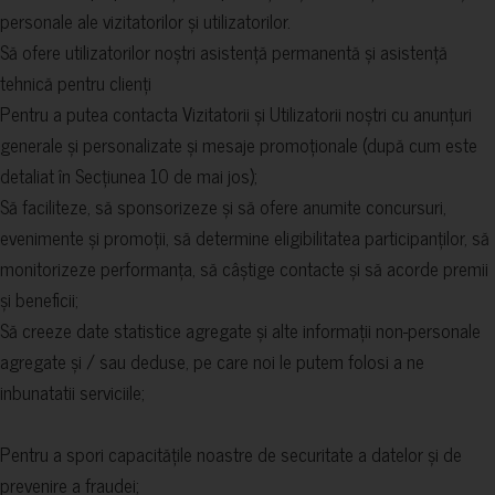
personale ale vizitatorilor și utilizatorilor.
Să ofere utilizatorilor noștri asistență permanentă și asistență
tehnică pentru clienți
Pentru a putea contacta Vizitatorii și Utilizatorii noștri cu anunțuri
generale și personalizate și mesaje promoționale (după cum este
detaliat în Secțiunea 10 de mai jos);
Să faciliteze, să sponsorizeze și să ofere anumite concursuri,
evenimente și promoții, să determine eligibilitatea participanților, să
monitorizeze performanța, să câștige contacte și să acorde premii
și beneficii;
Să creeze date statistice agregate și alte informații non-personale
agregate și / sau deduse, pe care noi le putem folosi a ne
inbunatatii serviciile;
Pentru a spori capacitățile noastre de securitate a datelor și de
prevenire a fraudei;