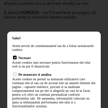
afișarea numelui tău la ultimele donații pe site.
5.
Apasă
DONEAZA
- vei fi transferat pe pagina 3D
Secure unde îți introduci datele cardului.
Salut!
Avem nevoie de consimtamantul tau de a folosi urmatoarele
cookies:
Donati pentru Salina Praid
Necesare
Aceste cookies sunt necesare pentru functionarea site-ului
web si nu pot fi dezactivate
Returnarea produselor
De masurare si analiza
Contact
Aceste cookies ne permit sa numaram utilizatorii care
viziteaza site-ul sau cat de accesat este un anumit element din
Termeni si conditii
pagina – rapoarte statistice, precum si sa analizam
Politica de confidentialitate
comportamentul tau pe site si alegerile pe care le-ai facut,
pentru a-ti oferi un continut personalizat conform
ANPC
preferintelor tale. De asemenea, informatiile colectate ne
ajuta sa imbunatatim performanta site-ului si a
functionalitatilor acestuia.