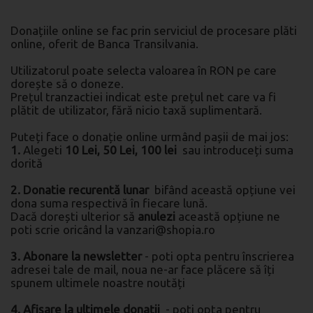
Donațiile online se fac prin serviciul de procesare plăti
online, oferit de Banca Transilvania.
Utilizatorul poate selecta valoarea în RON pe care
dorește să o doneze.
Prețul tranzactiei indicat este prețul net care va fi
plătit de utilizator, fără nicio taxă suplimentară.
Puteți face o donație online urmând pașii de mai jos:
1.
Alegeti
10 Lei, 50 Lei, 100 lei
sau introduceți suma
dorită
2. Donatie recurentă lunar
bifând această opțiune vei
dona suma respectivă în fiecare lună.
Dacă dorești ulterior să
anulezi
această opțiune ne
poti scrie oricând la vanzari@shopia.ro
3. Abonare la newsletter
- poti opta pentru înscrierea
adresei tale de mail, noua ne-ar face plăcere să îți
spunem ultimele noastre noutăți
4. Afișare la ultimele donații
- poti opta pentru