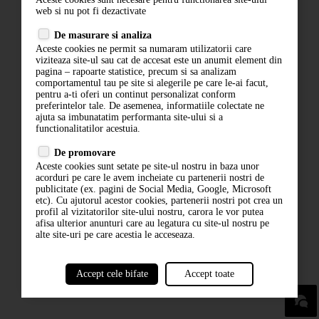
Contact
web si nu pot fi dezactivate
Termeni si conditii
De masurare si analiza
Aceste cookies ne permit sa numaram utilizatorii care
Politica de confidentialitate
viziteaza site-ul sau cat de accesat este un anumit element din
pagina – rapoarte statistice, precum si sa analizam
ANPC
comportamentul tau pe site si alegerile pe care le-ai facut,
pentru a-ti oferi un continut personalizat conform
preferintelor tale. De asemenea, informatiile colectate ne
ajuta sa imbunatatim performanta site-ului si a
functionalitatilor acestuia.
De promovare
Aceste cookies sunt setate pe site-ul nostru in baza unor
acorduri pe care le avem incheiate cu partenerii nostri de
publicitate (ex. pagini de Social Media, Google, Microsoft
ABONARE LA NEWSLETTER
etc). Cu ajutorul acestor cookies, partenerii nostri pot crea un
profil al vizitatorilor site-ului nostru, carora le vor putea
afisa ulterior anunturi care au legatura cu site-ul nostru pe
ABONARE
alte site-uri pe care acestia le acceseaza.
Accept cele bifate
Accept toate
powered by