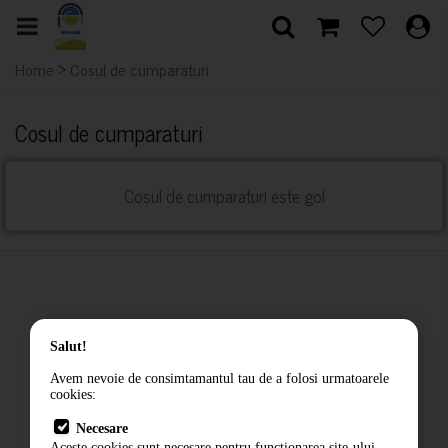
>
Home
Cosul de cumparaturi
Cosul de cumparaturi
Cosul de cumparaturi este gol
Donati pentru Salina Praid
Salut!
Avem nevoie de consimtamantul tau de a folosi urmatoarele
cookies:
Returnarea produselor
Necesare
Aceste cookies sunt necesare pentru functionarea site-ului